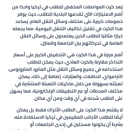
يُعد كرت المواصلات المخفض للطلاب في تركيا واحدًا من
أهم الامتيازات التي تقدمها البلدية للطلاب، حيث يوفر
خصومات كبيرة على مختلف وسائل النقل العام. يساعد
هذا الكرت في تقليل تكاليف التنقل اليومية، مما يجعله
خيارًا مثاليًا للطلاب الذين يعتمدون على وسائل النقل
العامة في تحركاتهم بين الجامعة والمنزل.
أهم ميزة في هذا الكرت هي التخفيض الكبير على أسعار
التذاكر مقارنة بالكرت العادي، حيث يمكن للطلاب
استخدامه في جميع وسائل النقل مثل المترو، المتروبوس،
الترامواي، الحافلات، والعبّارات. إضافة إلى ذلك، يمكن
تعبئته بسهولة من خلال ماكينات التعبئة المنتشرة في
مختلف المحطات أو عبر التطبيقات الإلكترونية، مما يسهل
على الطلاب شحنه في أي وقت ومن أي مكان.
لا يقتصر هذا الكرت على الطلاب الأتراك فقط، بل يمكن
أيضًا للطلاب الأجانب المقيمين في تركيا الاستفادة منه،
بشرط أن يكونوا مسجلين في إحدى الجامعات أو