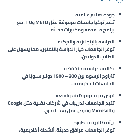
جودة تعليم عالمية
تضم تركيا جامعات مرموقة مثل METU وITU، مع
برامج متقدمة ومختبرات حديثة.
الدراسة بالإنجليزية والتركية
توفر الجامعات خيار الدراسة باللغتين، مما يسهل على
الطلاب الدوليين.
تكاليف دراسية منخفضة
تتراوح الرسوم بين 300 – 1500 دولار سنويًا في
الجامعات الحكومية .
فرص تدريب وتوظيف واسعة
تتيح الجامعات تدريبات في شركات تقنية مثل Google
وMicrosoft وفرص عمل بعد التخرج.
بيئة طلابية متطورة
توفر الجامعات مرافق حديثة، أنشطة أكاديمية،