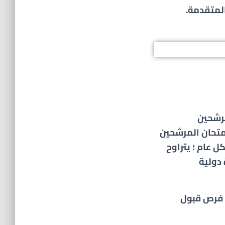
لمتقدمة.
مرشحين
متحان المرشحين
 عام ؛ يتراوح
دولية
 فرص قبول