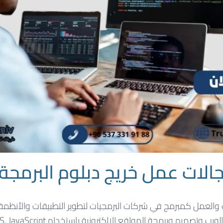
لات عمل خريج دبلوم البرمجة 
ت والعمل كمبرمج في شركات البرمجيات لتطوير التطبيقات والأنظمة.
تصميم وبرمجة المواقع الإلكترونية باستخدام HTML, CSS, JavaScript, وPHP.