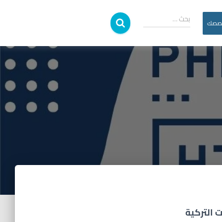
بحث …
خصصك
 التركية