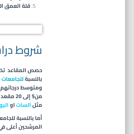
قلة العمق ال
شروط دراس
حصص المقاعد تخص
بالنسبة
للجامعات 
ومتوسط درجاتهم ع
من5 إلى 20 مقعد وبعض الجامعات تصل الى 50 مقعد
مثل
السات
او
الي
أما بالنسبة للجا
المرشحين أعلى ف