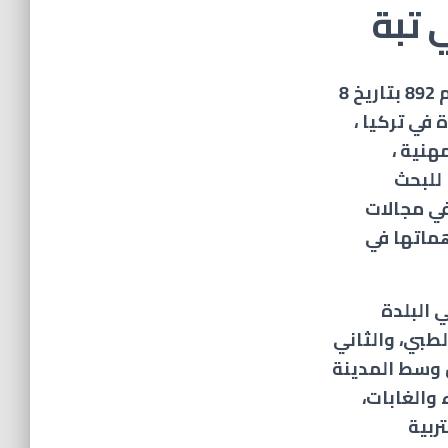
 تبة
تأسست جامعة Hacettepe بموجب القانون رقم 892 بتاريخ 8
دة في تركيا ،
ا ، و 4 مدارس مهنية ،
 واحد ، و 98 مركزًا للبحث
في مجالات
ماتها في
 البلدة
طبي، والثاني
د 13 كيلومترا من وسط المدينة
ضراء والغابات،
ربية