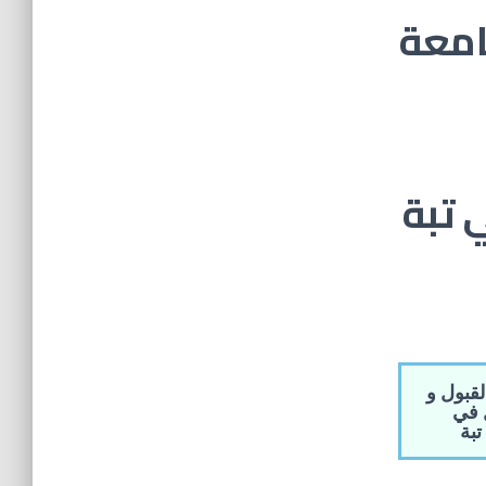
امعة
 تبة
قبول و
 في
بة