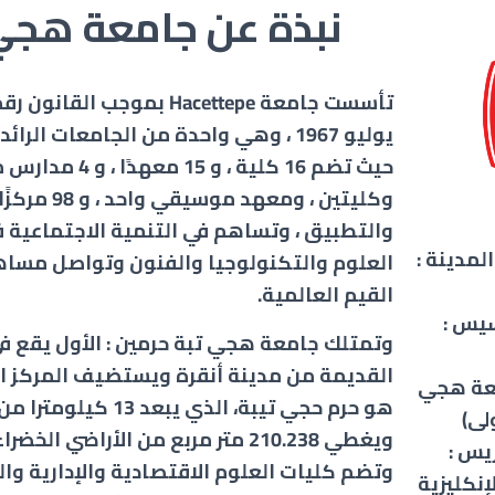
نبذة عن جامعة هجي
يوليو 1967 ، وهي واحدة من الجامعات الرائ
حيث تضم 16 كلية ، و 15 معهدً
وكليتين ، ومعهد موسيقي
والتطبيق ، وتساهم في التنمية الاجتماعية 
مدينة :
العلوم والتكنولوجيا والفنون وتواصل مساه
القيم العالمية.
سيس :
وتمتلك جامعة هجي تبة حرمين : الأول يقع في
القديمة من مدينة أنقرة ويستضيف المركز ال
عة هجي
هو حرم حجي تيبة، الذي يبع
ويغطي 210.238 متر مربع من الأراضي الخ
يس :
وتضم كليات العلوم الاقتصادية والإدارية والت
إنكليزية