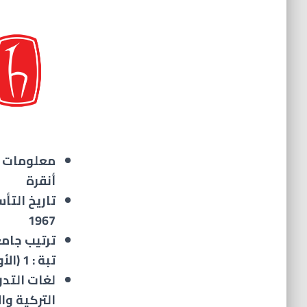
معلومات ال
أنقرة
تاريخ التأ
1967
ترتيب جام
تبة : 1 (الأولى)
لغات التدر
التركية وال