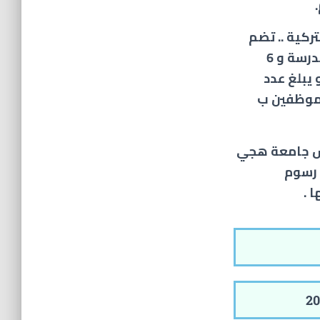
.
ركية .. تضم
14 كلية مختلفة بالاضافة الى 14 معهد و 2 مدرسة و 6
يق و يبلغ عدد
دد الموظفين ب
س
جامعة هجي
 رسوم
 .