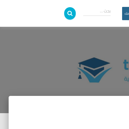
بحث …
صك