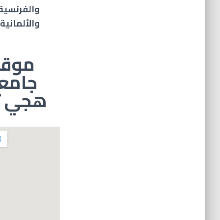
والفرنسية
والألمانية
موقع
جامع
هجي ت