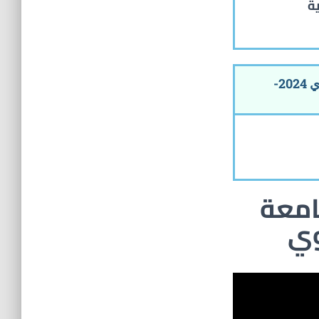
ة
رسوم ومصاريف جامعة محمد عاكف ارسوي 2024-
امعة
وي