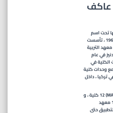
 عاكف
ا تحت اسم
“مدرسة المعلمين للبنات في بوردور” في عام 1965 ، تأسست
ي عام 19762 ، وأنشئ معهد التربية
أكدنيز في عام
ت الكلية في
لال جمع وحدات كلية
 تركيا ، داخل
(MAKÜ) 12 كلية ، و
4 معاهد ، و 5 مدارس ، و 13 مدرسة مهنية ، و 1 معهد
كزًا للبحث والتطبيق حتى