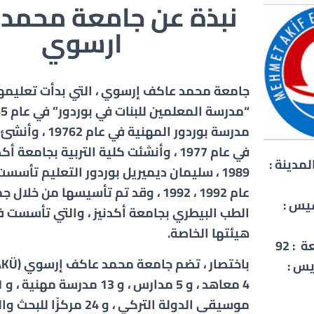
نبذة عن جامعة محمد
ارسوي
جامعة محمد عاكف إرسوي ، التي بدأت تعليمه
مدرسة بوردور المهنية ف
في عام 1977 ، وأنشئت كلية التربية بجامعة 
مدينة :
1989 ، سليمان ديميريل بوردور التعليم تأسس
عام 1992 ، 1992 ، وقد تم تأسيسها من خ
سيس :
الطب البيطري بجامعة أكدنيز ، والتي تأسست في
هيئتها الخاصة.
: 92
باختصار ، تضم جامعة
محمد عاكف إرسوي
يس :
موسيقى الدولة التركي ، و 24 مر