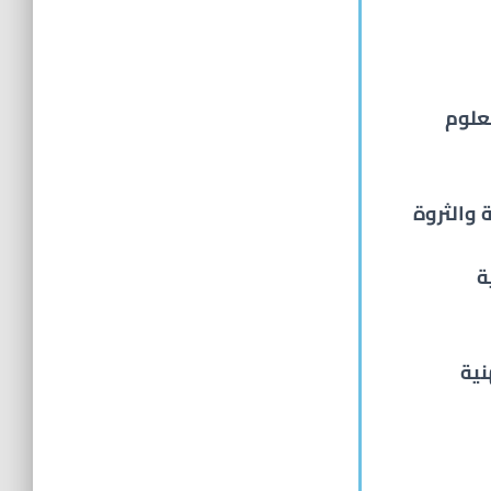
لمهنية للعلوم
 والثروة
ة
نية