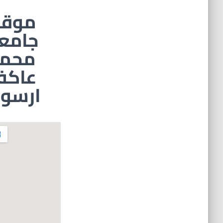
موقع
جامع
محمد
عاك
ارسو