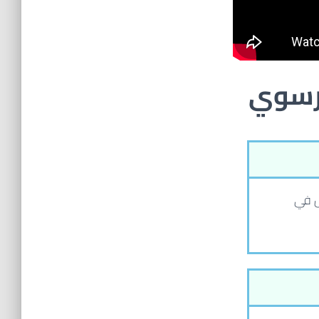
رسوي
س في