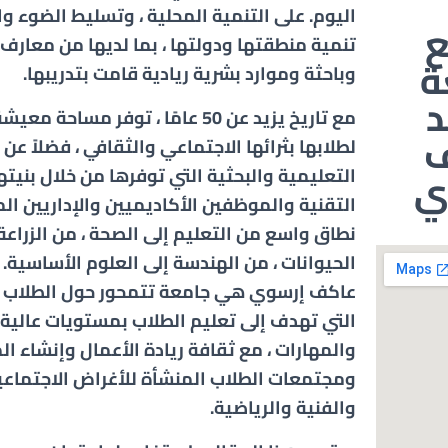
اليوم. على التنمية المحلية ، وتسليط الضوء 
تنمية منطقتها ودولتها ، بما لديها من معارف
ة
وباحثة وموارد بشرية ريادية قامت بتدريبها.
مع تاريخ يزيد عن 50 عامًا ، توفر مساحة
ف
لطلابها بثرائها الاجتماعي والثقافي ، فضلاً عن
ي
التعليمية والبحثية التي توفرها من خلال بنيتها
التقنية والموظفين الأكاديميين والإداريين ا
نطاق واسع من التعليم إلى الصحة ، من الزراعة 
الحيوانات ، من الهندسة إلى العلوم الأساسية
عاكف إرسوي هي جامعة تتمحور حول الطلاب 
التي تهدف إلى تعليم الطلاب بمستويات عالية
والمهارات ، مع ثقافة ريادة الأعمال وإنشاء ال
ومجتمعات الطلاب المنشأة للأغراض الاجتماعي
والفنية والرياضية.