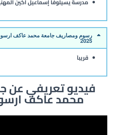
مدرسة يسيلوفا إسماعيل أكين المهني
2025
قريباَ
فيديو تعريفي عن ج
محمد عاكف ارس