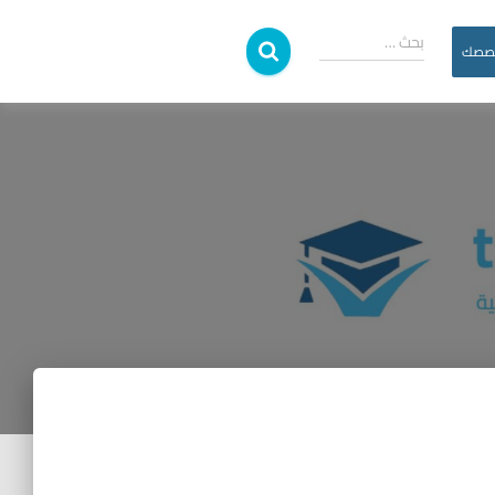
بحث …
خصصك