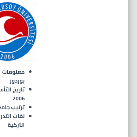
معلومات ال
بوردور
تاريخ التأ
2006
ترتيب جامعة 
لغات التدر
التركية