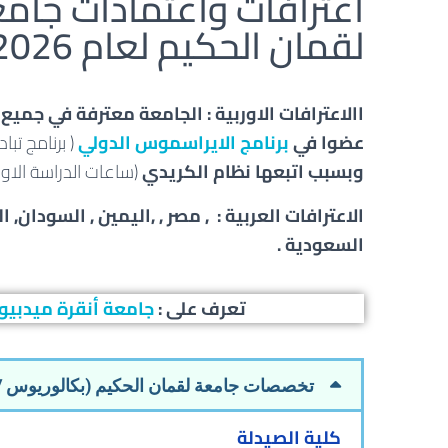
اعترافات واعتمادات جام
لقمان الحكيم لعام 2026-2027
االاعترافات
الاوربية : الجامعة معترفة في جميع 
عضوا في
برنامج الايراسموس الدولي
( برنامج تبا
وبسبب اتبعها نظام الكريدي
(ساعات الدراسة الاورب
الاعترافات العربية : , مصر , ,اليمين , السودان, ا
السعودية .
تعرف على :
جامعة أنقرة ميدبيو
تخصصات جامعة لقمان الحكيم (بكالوريوس / 
كلية الصيدلة