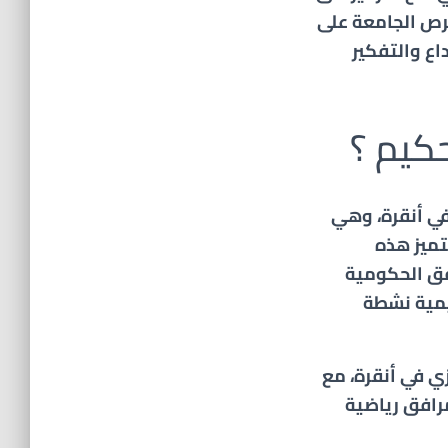
حرص الجامعة على
اع والتفكير
كيم ​؟
ي
أنقرة
، وهي
تميز هذه
فق الحكومية
ليمية نشطة
ي في أنقرة، مع
مرافق رياضية