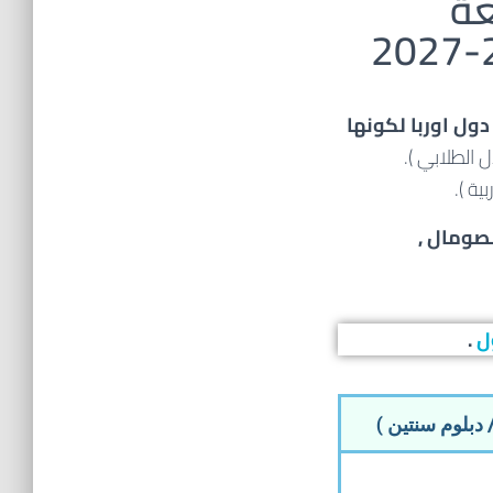
عة
دول اوربا لكونها
دل الطلابي ).
ية ).
لصومال ,
ل
.
دبلوم سنتين )