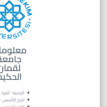
معلوما
جامعة
لقمان
الحكيم
المدينة : أنقرة
تاريخ التأسيس : 2010م.
لغات التدريس :