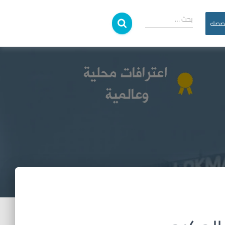
بحث …
خصصك