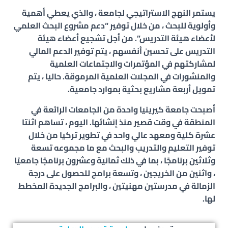
يستمر النهج الاستراتيجي لجامعة ، والذي يعطي أهمية
وأولوية للبحث ، من خلال توفير “دعم مشروع البحث العلمي
لأعضاء هيئة التدريس”. من أجل تشجيع أعضاء هيئة
التدريس على تحسين أنفسهم ، يتم توفير الدعم المالي
لمشاركتهم في المؤتمرات والاجتماعات العلمية
والمنشورات في المجلات العلمية المرموقة. حاليا ، يتم
تمويل أربعة مشاريع بحثية بموارد جامعية.
أصبحت جامعة كيرينيا واحدة من الجامعات الرائعة في
المنطقة في وقت قصير منذ إنشائها. اليوم ، تساهم اثنتا
عشرة كلية ومعهد عالي واحد في تطوير تركيا من خلال
توفير التعليم والتدريب والبحث مع ما مجموعه تسعة
وثلاثين برنامجًا ، بما في ذلك ثمانية وعشرون برنامجًا جامعيًا
، واثنين من الخريجين ، وتسعة برامج للحصول على درجة
الزمالة في مدرستين مهنيتين ، والبرامج الجديدة المخطط
لها.