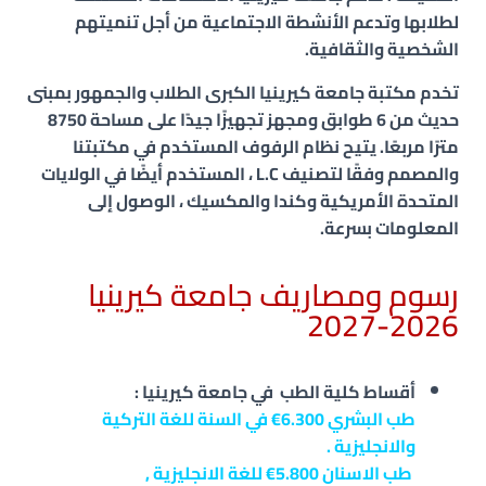
لطلابها وتدعم الأنشطة الاجتماعية من أجل تنميتهم
الشخصية والثقافية.
تخدم مكتبة جامعة كيرينيا الكبرى الطلاب والجمهور بمبنى
حديث من 6 طوابق ومجهز تجهيزًا جيدًا على مساحة 8750
مترًا مربعًا. يتيح نظام الرفوف المستخدم في مكتبتنا
والمصمم وفقًا لتصنيف L.C ، المستخدم أيضًا في الولايات
المتحدة الأمريكية وكندا والمكسيك ، الوصول إلى
المعلومات بسرعة.
رسوم ومصاريف جامعة كيرينيا
2026-2027
أقساط كلية الطب في جامعة كيرينيا :
طب البشري 6.300
€ في السنة للغة التركية
والانجليزية .
طب الاسنان 5.800
€
للغة الانجليزية ,