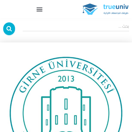
بحث …