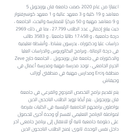
اعتبارًا من عام 2020 ،ضمت جامعة فان يوزنجويل
5
معاهد و 19 كلية و 3 معهد عالية و 1 معهد كونسرفتوار
و 9 معاهد مهنية و 50 مركزًا للممارسة والبحث. الجامعة ،
حيث يبلغ إجمالي عدد الطلاب 27.799 ، بما في ذلك 2969
درجة جامعية ، و 17.458 طالبًا جامعيًا ، و 3583 طالب
دراسات عليا ودكتوراه ، يدرسون بنشاط ، وأنشطة تعليمية
في درجة الزمالة ، وبرامج البكالوريوس والدراسات العليا
والدكتوراه في جامعة فان يوزنجويل
، الجامعة خارج Zeve
الحرم الجامعي ، توجد مدرسة مهنية ومدرسة أعمال في
منطقة Erciş ومدارس مهنية في منطقتي أوزالب
وجيفاش.
يتم تقديم برامج التخصص المزدوج والفرعي في جامعة
فان يوزنجويل . يتم أيضًا تزويد الطلاب الناجحين الذين
يواصلون برامجهم الجامعية الرئيسية في الكليات بفرصة
لمواصلة البرنامج التعليمي لقسم أو وحدة أخرى للحصول
على دبلومة جامعية ثانية أو للانتقال إلى برنامج جامعي آخر
داخل نفس الوحدة. ثانوي: يُمنح الطلاب الناجحون الذين