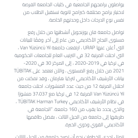
يواصلون برامجهم الجامعية في كليات الجامعة الفرصة
لاختيار برامج مختلفة كبرامج ثانوية تستقبل الطلاب من
نفس نوع الدرجات داخل وحدتهم الخاصة.
تواصل جامعة فان يوزنجويل أنشطتها من خلال رفع
مستوى النجاح الأكاديمي من عام إلى آخر. وفقًا للبيانات
التي أعلن عنها URAP ، ارتفعت جامعة Van Yüzüncü Yıl ،
التي احتلت المرتبة 32 في الترتيب العام للجامعات الحكومية
في تركيا في 2019-2020 ، إلى المركز 30 في 2020-
2021 من خلال رفع المستوى ، والآن تعتمد على TÜBİTAK
بيانات الأرشيف الأكاديمي لتركيا هارمان ، وقد تمكنت من
احتلال المرتبة 12 من حيث عدد المنشورات. احتلت جامعة
Van Yüzüncü Yıl المرتبة 12 في تركيا مع 37،037 منشورًا
في نظام الأرشيف الأكاديمي TÜBİTAK Harman Turkey ،
والذي يحدد ما يقرب من 160 جامعة. “الجامعة في
طريقها إلى جامعة من الجيل الثالث ، بفضل طاقمها
الأكاديمي القوي وذوي الخبرة.
تتمثل إحدى الخطوات نحو أن تصبح جامعة من الجيل الثالث