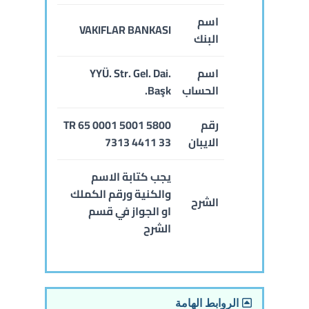
اسم
VAKIFLAR BANKASI
البنك
اسم
YYÜ. Str. Gel. Dai.
الحساب
Başk.
رقم
TR 65 0001 5001 5800
الايبان
7313 4411 33
يجب كتابة الاسم
والكنية ورقم الكملك
الشرح
او الجواز في قسم
الشرح
الروابط الهامة