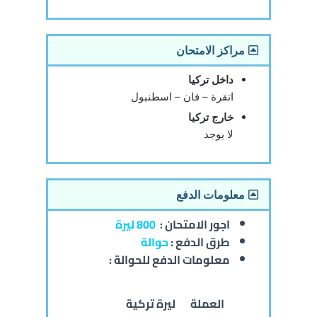
مراكز الامتحان
داخل تركيا
اتقرة – فان – اسطنبول
خارج تركيا
لا يوجد
معلومات الدفع
اجور الامتحان :
800 ليرة
طرق الدفع :
حوالة
معلومات الدفع للحوالة :
العملة
ليرة تركية