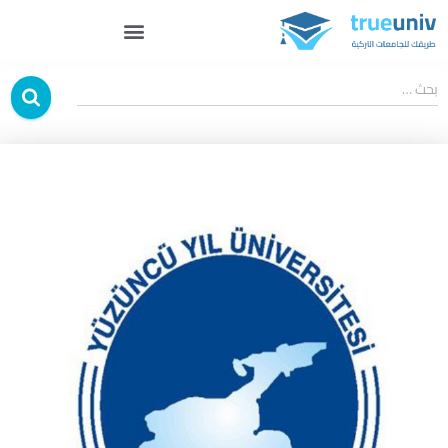
بحث …