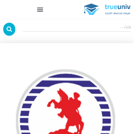
بحث …