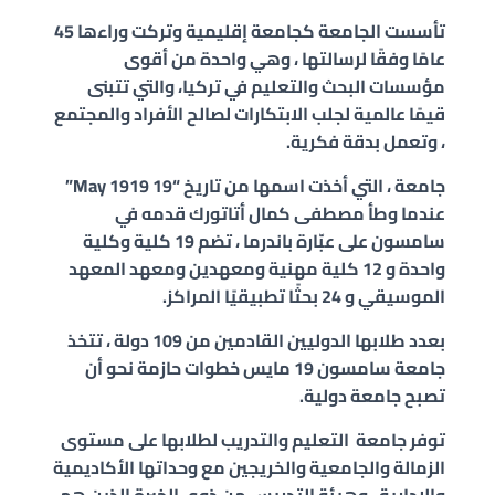
تأسست الجامعة كجامعة إقليمية وتركت وراءها 45
عامًا وفقًا لرسالتها ، وهي واحدة من أقوى
مؤسسات البحث والتعليم في تركيا، والتي تتبنى
قيمًا عالمية لجلب الابتكارات لصالح الأفراد والمجتمع
، وتعمل بدقة فكرية.
جامعة ، التي أخذت اسمها من تاريخ “19 May 1919”
عندما وطأ مصطفى كمال أتاتورك قدمه في
سامسون على عبّارة باندرما ، تضم 19 كلية وكلية
واحدة و 12 كلية مهنية ومعهدين ومعهد المعهد
الموسيقي و 24 بحثًا تطبيقيًا المراكز.
بعدد طلابها الدوليين القادمين من 109 دولة ، تتخذ
جامعة سامسون 19 مايس خطوات حازمة نحو أن
تصبح جامعة دولية.
توفر جامعة التعليم والتدريب لطلابها على مستوى
الزمالة والجامعية والخريجين مع وحداتها الأكاديمية