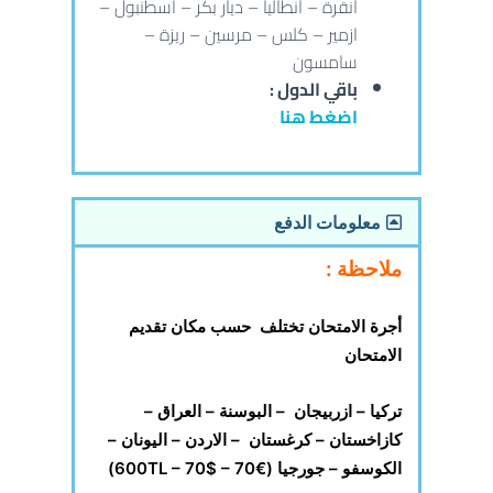
انقرة – انطاليا – ديار بكر – اسطنبول –
ازمير – كلس – مرسين – ريزة –
سامسون
باقي الدول :
اضغط هنا
معلومات الدفع
ملاحظة
:
أجرة الامتحان تختلف حسب مكان تقديم
الامتحان
تركيا – ازربيجان – البوسنة – العراق –
كازاخستان – كرغستان – الاردن – اليونان –
الكوسفو – جورجيا
(600TL – 70$ – 70€)