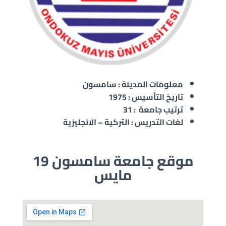
معلومات المدينة : سامسون
تاريخ التأسيس : 1975
ترتيب جامعة : 31
لغات التدريس : التركية – الانجليزية
موقع جامعة سامسون 19
مايس