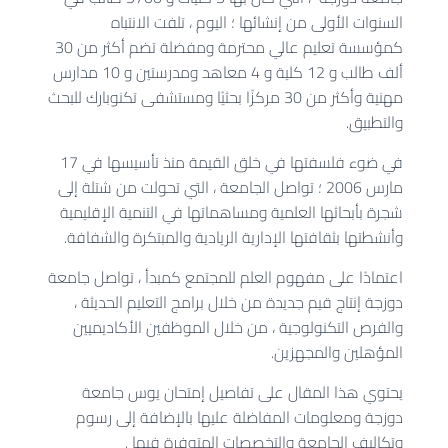
السنوات الأولى من إنشائها ؛ اليوم ، تلفت الانتباه
كمؤسسة تعليم عالي محترمة ومفضلة تضم أكثر من 30
ألف طالب و 12 كلية و 4 معاهد ومدرستين و 10 مدارس
مهنية وأكثر من 30 مركزًا بحثيًا ومستشفى تكنوبارك للبحث
والتطبيق.
في ضوء فلسفتها في خلق القيمة منذ تأسيسها في 17
مارس 2006 ؛ تواصل الجامعة ، التي تحولت من شتلة إلى
شجرة بأبحاثها العلمية ومساهماتها في التنمية الإقليمية
وأنشطتها بثقافتها الإدارية الريادية والمبتكرة والشفافة.
اعتمادًا على مفهوم العلم للمجتمع كمبدأ ، تواصل جامعة
دوزجة إنتاج قيم جديدة من خلال برامج التعليم الحديثة ،
والفرص التكنولوجية ، من خلال الموظفين الأكاديميين
المؤهلين والمجهزين.
يحتوي هذا المقال على تفاصيل إمتحان يوس جامعة
دوزجة ومعلومات المفاضلة عليها بالإضافة إلى رسوم
وتكاليف الجامعة والتخصصات المتوفرة فيها .