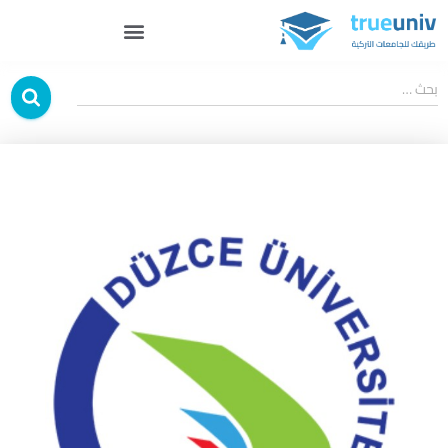
بحث …