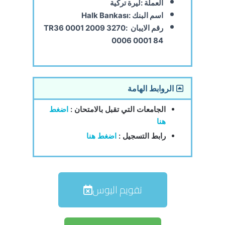
العملة :ليرة تركية
اسم البنك :Halk Bankası
رقم الايبان :TR36 0001 2009 3270
0006 0001 84
الروابط الهامة
الجامعات التي تقبل بالامتحان :
اضغط
هنا
رابط التسجيل :
اضغط هنا
تقويم اليوس