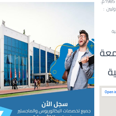
ليين :
كية
معة
ية