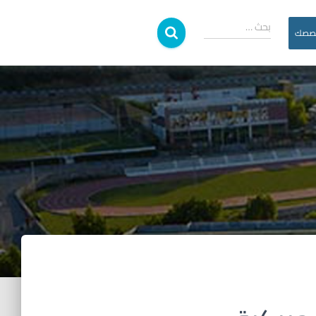
بحث …
خصصك