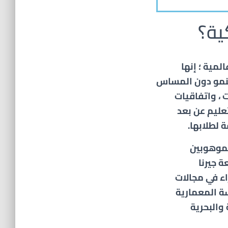
ية؟
لمية ؛ إنها
لنمو دون المساس
 مع فروعها المنتشرة في 3 قارات ، واتفاقيات
مية ، والتعليم عن بعد
 لطلابها.
لموهوبين
ة جيرنا
اء في مجالات
ة المعمارية
والبحرية