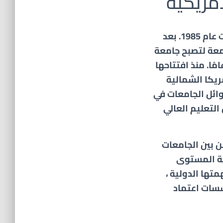
امريكية
تأسست عام 1985. بعد
معة لتصبح جامعة
 تضم أكثر من 18000 طالب اليوم ، بعد 32 عامًا. منذ افتتاحها
 أمريكا الشمالية
وائل الجامعات في
اف بها من قبل YÖK (مجلس التعليم العالي
3 قارات ، وهي من بين الجامعات
لية المستوى
 مهمتها الدولية ،
سسات اعتماد