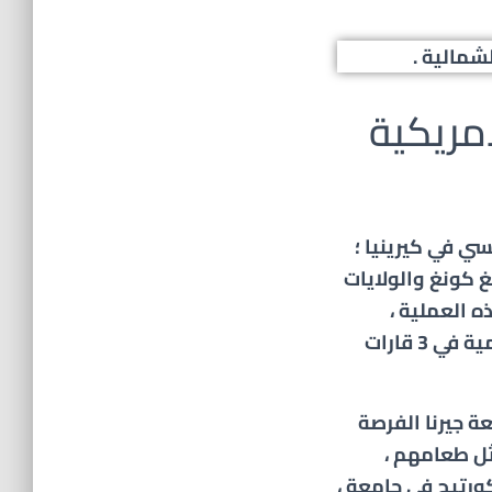
مالية .
امريكية
سي في كيرينيا ؛
 كونغ والولايات
 العملية ،
يتمتع طلاب جامعة جيرن الأمريكية بفرص تعليمية في 3 قارات
معة
جيرنا
الفرصة
ثل طعامهم ،
ورتيج في جامعة ،