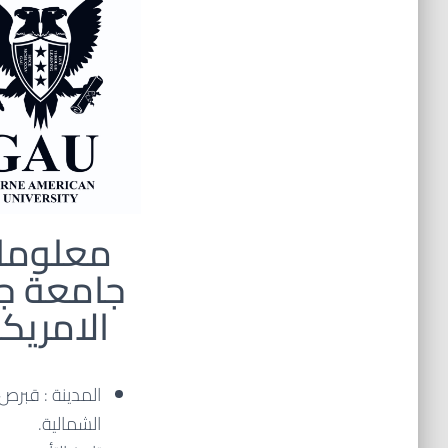
معلوما
جامعة جي
الامريك
المدينة : قبرص
الشمالية.