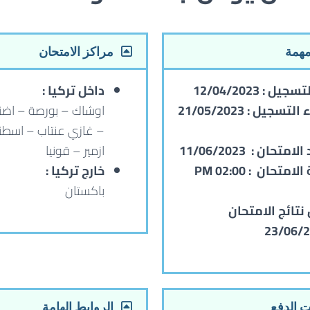
مهمة
مراكز الامتحان
لتسجيل :
12/04/2023
داخل تركيا :
ء التسجيل :
21/05/2023
اوشاك – بورصة – اضنة
– غازي عنتاب – اسطن
الامتحان :
11/06/2023
ازمير – قونيا
الامتحان :
02:00 PM
خارج تركيا :
باكستان
 نتائج الامتحان
23/06/
 الدفع
الروابط الهامة