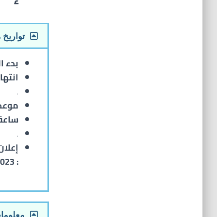
تواريخ 
بدء ا
انتها
.
موعد 
ساعة 
.
إعلان
2023
:
معلومات