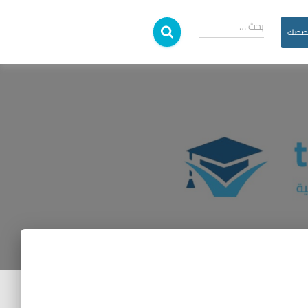
بحث …
خصصك