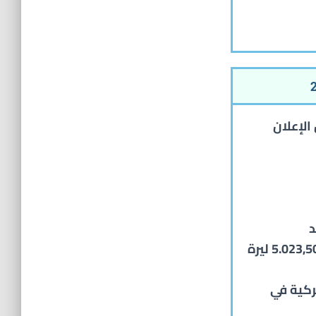
ي حال الإعلان
أقساط كلية طب الأسنان في جامعة : 5.023,50 ليرة
 : 2.739,00 ليرة تركية في