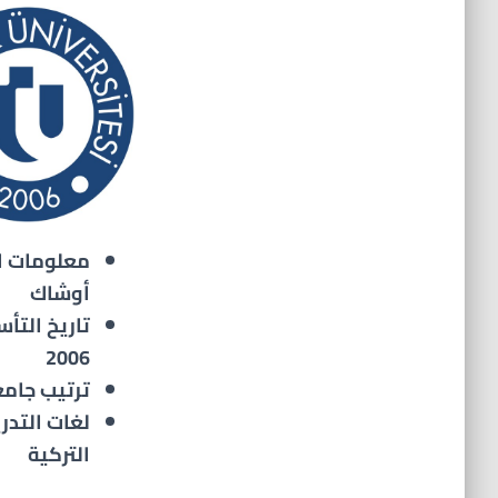
معلومات ال
أوشاك
تاريخ التأ
2006
ترتيب جامعة :
لغات التدر
التركية