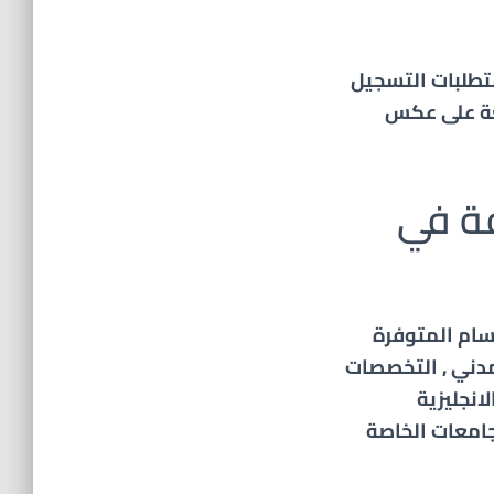
تطلبات التسجيل
عة على عكس
فة في
قسام المتوفرة
لمدني , التخصصات
لانجليزية
امعات الخاصة