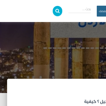
بحث …
خصصك
يل ؟ كيفية