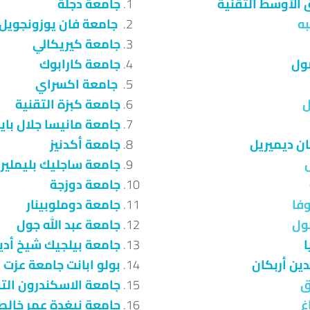
 الأوسط التقنية
جامعة دجلة
به
جامعة فان يوزونجويل
جامعة كيريكالي
ول
جامعة كارابوك
جامعة اكسراي
جامعة كبزة التقنية
جامعة مانيسا جلال بايا
ن ديميريل
جامعة أكدنيز
س
جامعة ساجليك بليملير
جامعة دوزجة
فا
جامعة دوملوبينار
ول
جامعة عبد الله جول
ا
جامعة بيلجيك شيخ أديب
ين أربكان
بولو ابانت جامعة عزت 
ق
جامعة الاسكندرون الت
غ
جامعة نيغدة عمر خالص