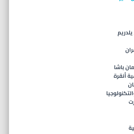
يلدريم
ران
ان باشا
ية أنقرة
ان
لتكنولوجيا
ة