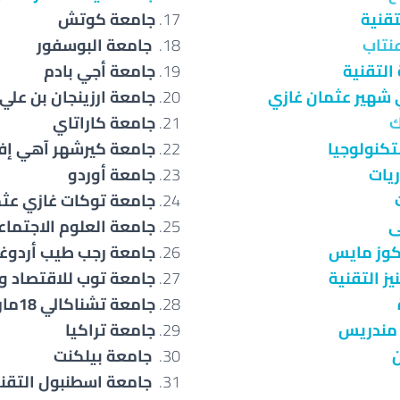
تقنية
جامعة كوتش
عنتاب
جامعة البوسفور
التقنية
جامعة أجي بادم
شهير عثمان غازي
جامعة ارزينجان بن علي 
ك
جامعة كاراتاي
تكنولوجيا
جامعة كيرشهر آهي إف
يات
جامعة أوردو
ت
جامعة توكات غازي عثم
ي
جامعة العلوم الاجتماع
كوز مايس
جامعة رجب طيب أردوغ
يز التقنية
جامعة توب للاقتصاد وا
جامعة تشناكالي 18مارت
 مندريس
جامعة تراكيا
جامعة بيلكنت
جامعة اسطنبول التقني